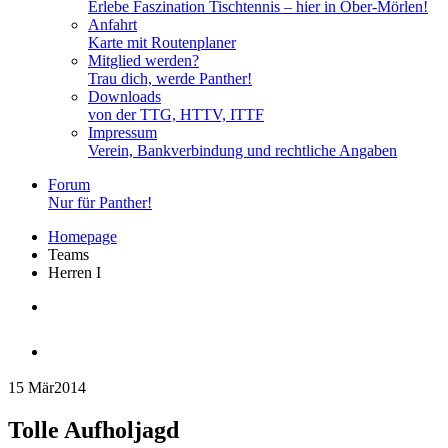
Erlebe Faszination Tischtennis – hier in Ober-Mörlen!
Anfahrt
Karte mit Routenplaner
Mitglied werden?
Trau dich, werde Panther!
Downloads
von der TTG, HTTV, ITTF
Impressum
Verein, Bankverbindung und rechtliche Angaben
Forum
Nur für Panther!
Homepage
Teams
Herren I
Herren I
15 Mär
2014
Tolle Aufholjagd