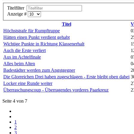
Titelfilter
Anzeige #
Titel
V
Höchststrafe für Rumpftruppe
0
Hätten einen Punkt verdient gehabt
2
Wichtige Punkte in Richtung Klassenerhalt
1
Auch die Erste verliert
1
Aus im Achtelfinale
0
Alles beim Alten
0
Badestädter werden zum Angstgegner
2
Die Glorreichen Drei haben zugeschlagen - Erste bleibt oben dabei
3
Locker eine Runde weiter
2
Überraschungscoup - Überragendes vorderes Paarkreuz
2
Seite 4 von 7
1
2
3