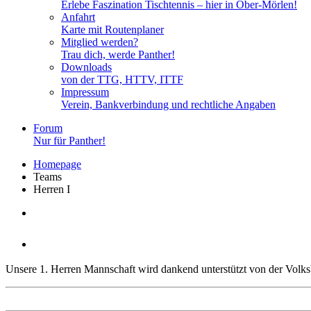
Erlebe Faszination Tischtennis – hier in Ober-Mörlen!
Anfahrt
Karte mit Routenplaner
Mitglied werden?
Trau dich, werde Panther!
Downloads
von der TTG, HTTV, ITTF
Impressum
Verein, Bankverbindung und rechtliche Angaben
Forum
Nur für Panther!
Homepage
Teams
Herren I
Herren I
Unsere 1. Herren Mannschaft wird dankend unterstützt von der Volk