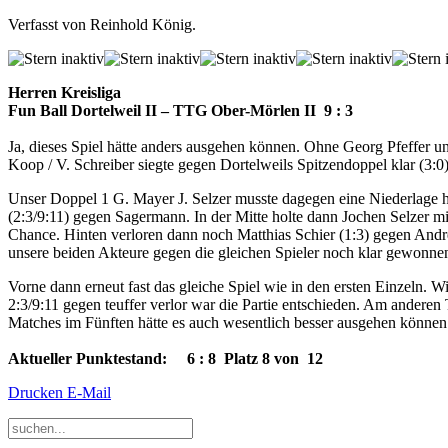
Verfasst von Reinhold König.
Herren Kreisliga
Fun Ball Dortelweil II – TTG Ober-Mörlen II 9 : 3
Ja, dieses Spiel hätte anders ausgehen können. Ohne Georg Pfeffer un
Koop / V. Schreiber siegte gegen Dortelweils Spitzendoppel klar (3:0
Unser Doppel 1 G. Mayer J. Selzer musste dagegen eine Niederlage 
(2:3/9:11) gegen Sagermann. In der Mitte holte dann Jochen Selzer mi
Chance. Hinten verloren dann noch Matthias Schier (1:3) gegen Andre
unsere beiden Akteure gegen die gleichen Spieler noch klar gewonne
Vorne dann erneut fast das gleiche Spiel wie in den ersten Einzeln. 
2:3/9:11 gegen teuffer verlor war die Partie entschieden. Am anderen 
Matches im Fünften hätte es auch wesentlich besser ausgehen können
Aktueller Punktestand: 6 : 8 Platz 8 von 12
Drucken
E-Mail