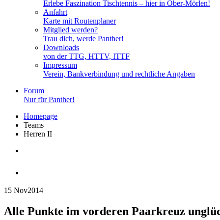
Erlebe Faszination Tischtennis – hier in Ober-Mörlen!
Anfahrt
Karte mit Routenplaner
Mitglied werden?
Trau dich, werde Panther!
Downloads
von der TTG, HTTV, ITTF
Impressum
Verein, Bankverbindung und rechtliche Angaben
Forum
Nur für Panther!
Homepage
Teams
Herren II
Herren II
15 Nov
2014
Alle Punkte im vorderen Paarkreuz unglüc