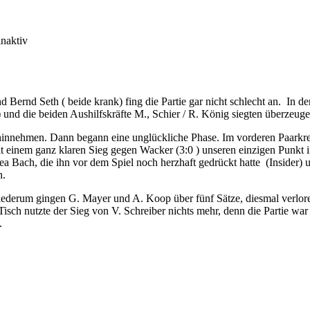
d Bernd Seth ( beide krank) fing die Partie gar nicht schlecht an. In
) und die beiden Aushilfskräfte M., Schier / R. König siegten überzeug
hinnehmen. Dann begann eine unglückliche Phase. Im vorderen Paarkr
t einem ganz klaren Sieg gegen Wacker (3:0 ) unseren einzigen Punkt i
a Bach, die ihn vor dem Spiel noch herzhaft gedrückt hatte (Insider)
n.
Wiederum gingen G. Mayer und A. Koop über fünf Sätze, diesmal verlore
Tisch nutzte der Sieg von V. Schreiber nichts mehr, denn die Partie war
.