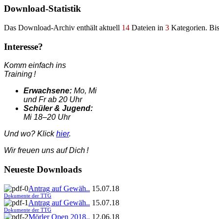
Download-Statistik
Das Download-Archiv enthält aktuell
14
Dateien in
3
Kategorien. Bi
Interesse?
Komm einfach ins
Training !
Erwachsene:
Mo, Mi
und Fr ab 20 Uhr
Schüler & Jugend:
Mi 18–20 Uhr
Und wo? Klick
hier
.
Wir freuen uns auf Dich !
Neueste Downloads
Antrag auf Gewäh..
15.07.18
Dokumente der TTG
Antrag auf Gewäh..
15.07.18
Dokumente der TTG
Mörler Open 2018..
12.06.18