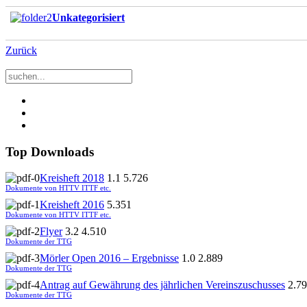
Unkategorisiert
Zurück
Top Downloads
Kreisheft 2018
1.1
5.726
Dokumente von HTTV ITTF etc.
Kreisheft 2016
5.351
Dokumente von HTTV ITTF etc.
Flyer
3.2
4.510
Dokumente der TTG
Mörler Open 2016 – Ergebnisse
1.0
2.889
Dokumente der TTG
Antrag auf Gewährung des jährlichen Vereinszuschusses
2.79
Dokumente der TTG